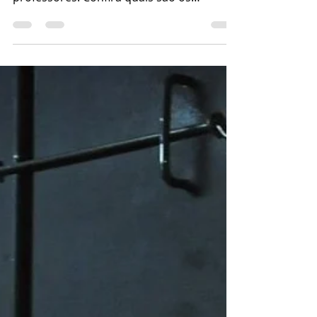
A reforma da previdência trouxe
alterações na aposentadoria dos
professores. Confira quais são os
requisitos atuais para a aposentadoria...