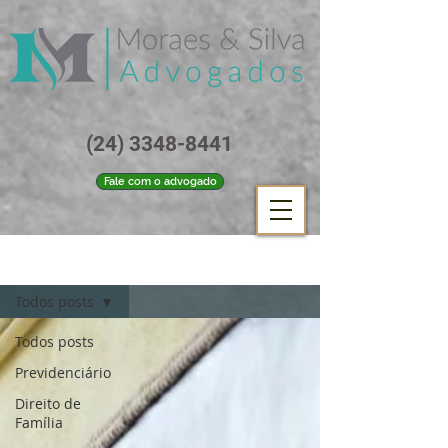
(24) 3348-8441
Fale com o advogado
Blog
Todos posts
Todos posts
Previdenciário
Direito de
Família