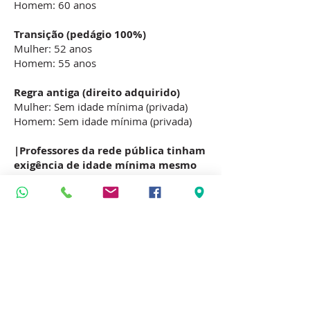
Homem: 60 anos
Transição (pedágio 100%)
Mulher: 52 anos
Homem: 55 anos
Regra antiga (direito adquirido)
Mulher: Sem idade mínima (privada)
Homem: Sem idade mínima (privada)
|​​​​​​​​​​​
Professores da rede pública tinham
exigência de idade mínima mesmo
antes da reforma
.
⚠️ Atenção: professor
universitário
Desde a Emenda Constitucional nº
20/1998, professores universitários não
têm direito à aposentadoria especial por
tempo de contribuição. Mas se os
requisitos foram cumpridos até