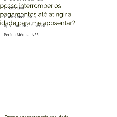
posso interromper os
Direito Civil
pagamentos até atingir a
Direito Imobiliário
idade para me aposentar?
Aposentadoria Especial
Perícia Médica INSS