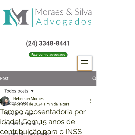
(24) 3348-8441
Fale com o advogado
Post
Todos posts
Heberson Moraes
Todos posts
2 de abr. de 2024
1 min de leitura
Tempo aposentadoria por
Previdenciário
idade! Com 15 anos de
Direito de Família
contribuição para o INSS
Direito do Consumidor