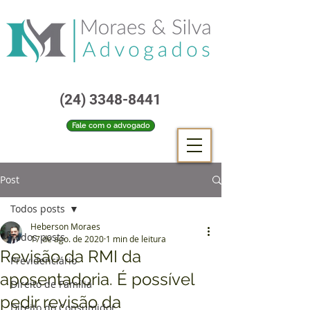
(24) 3348-8441
Fale com o advogado
Post
Todos posts
Heberson Moraes
Todos posts
17 de ago. de 2020
1 min de leitura
Revisão da RMI da
Previdenciário
aposentadoria. É possível
Direito de Família
pedir revisão da
Direito do Consumidor