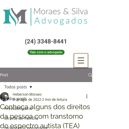
(24) 3348-8441
Fale com o advogado
Post
Todos posts
Heberson Moraes
Todos posts
9 de ago. de 2022
2 min de leitura
Conheça alguns dos direitos
Previdenciário
da pessoa com transtorno
Direito de Família
do espectro autista (TEA)
Direito do Consumidor