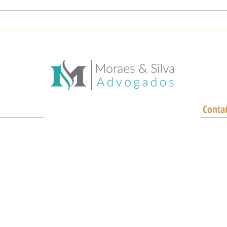
Você é metalúrgico?
Até 
Atividades que podem te
pensã
garantir uma aposentadoria
a pen
mais cedo!
pelo
Conta
(
, nº 350,
W
nta Cecília
E