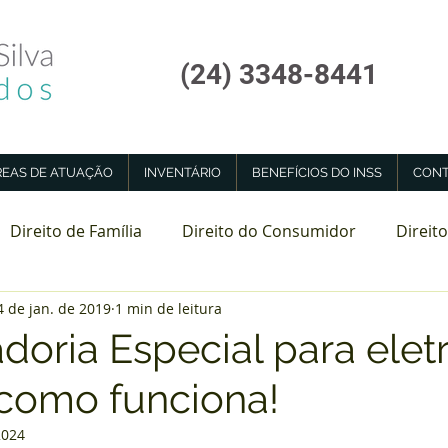
(24) 3348-8441
REAS DE ATUAÇÃO
INVENTÁRIO
BENEFÍCIOS DO INSS
CONT
Direito de Família
Direito do Consumidor
Direito
4 de jan. de 2019
1 min de leitura
tadoria Especial
Perícia Médica INSS
oria Especial para eletri
como funciona!
2024