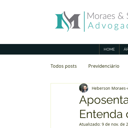
HOME
Á
Todos posts
Previdenciário
Heberson Moraes
Direito Imobiliário
Aposen
Aposentad
Entenda 
Atualizado:
9 de nov. de 