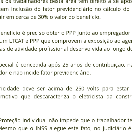
os os trabalhadores desta área têm direito a se apos
sem inclusão do fator previdenciário no cálculo do 
r em cerca de 30% o valor do benefício.
benefício é preciso obter o PPP junto ao empregador 
um LTCAT e PPP que comprovem a exposição ao agente
as de atividade profissional desenvolvida ao longo d
ecial é concedida após 25 anos de contribuição, nã
or e não incide fator previdenciário.
ricidade deve ser acima de 250 volts para estar 
 motivo que descaracteriza o eletricista da constr
oteção Individual não impede que o trabalhador ten
Mesmo que o INSS alegue este fato, no judiciário é 