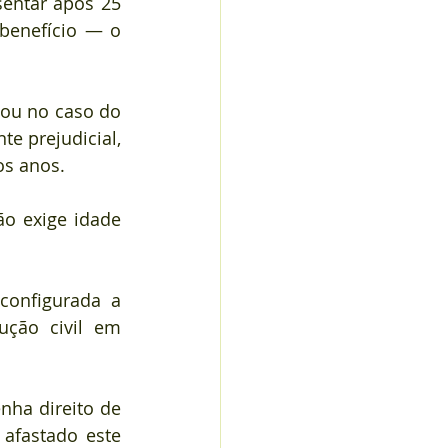
entar após 25 
benefício — o 
ou no caso do 
 prejudicial, 
os anos.
o exige idade 
configurada a 
ução civil em 
ha direito de 
afastado este 