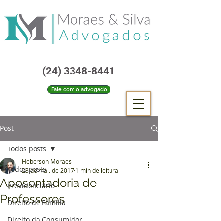
(24) 3348-8441
Fale com o advogado
Post
Todos posts
Heberson Moraes
Todos posts
23 de mai. de 2017
1 min de leitura
Aposentadoria de
Previdenciário
Professores
Direito de Família
Direito do Consumidor