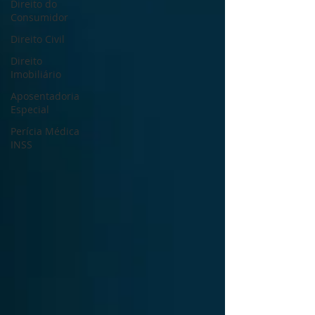
Direito do
Consumidor
Direito Civil
Direito
Imobiliário
Aposentadoria
Especial
Perícia Médica
INSS