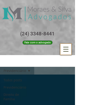
(24) 3348-8441
Fale com o advogado
Blog
Previdenciário
Todos posts
Previdenciário
Direito de
Família