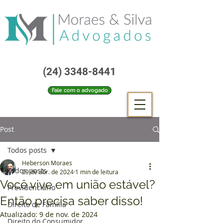
(24) 3348-8441
Fale com o advogado
Post
Todos posts
Heberson Moraes
Todos posts
29 de abr. de 2024
1 min de leitura
Você vive em união estável?
Previdenciário
Então precisa saber disso!
Direito de Família
Atualizado:
9 de nov. de 2024
Direito do Consumidor