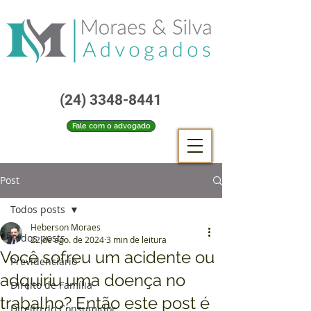
(24) 3348-8441
Fale com o advogado
Post
Todos posts
Heberson Moraes
Todos posts
22 de ago. de 2024
3 min de leitura
Você sofreu um acidente ou
Previdenciário
adquiriu uma doença no
Direito de Família
trabalho? Então este post é
Direito do Consumidor