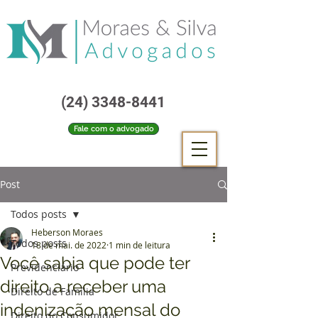
(24) 3348-8441
Fale com o advogado
Post
Todos posts
Heberson Moraes
Todos posts
18 de mai. de 2022
1 min de leitura
Você sabia que pode ter
Previdenciário
direito a receber uma
Direito de Família
indenização mensal do
Direito do Consumidor