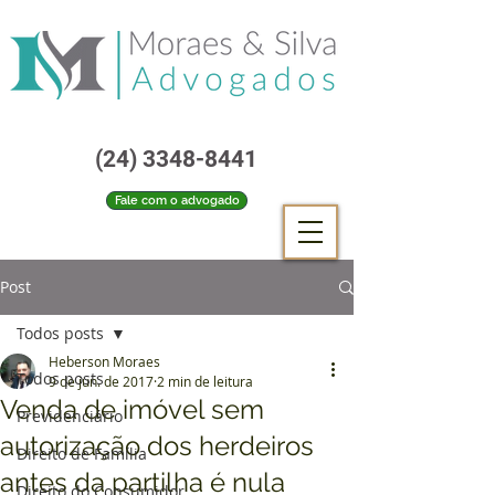
(24) 3348-8441
Fale com o advogado
Post
Todos posts
Heberson Moraes
Todos posts
9 de jun. de 2017
2 min de leitura
Venda de imóvel sem
Previdenciário
autorização dos herdeiros
Direito de Família
antes da partilha é nula
Direito do Consumidor