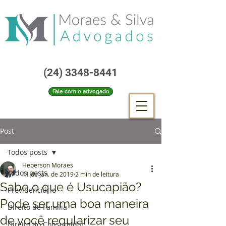
(24) 3348-8441
Fale com o advogado
Post
Todos posts
Heberson Moraes
Todos posts
11 de jan. de 2019
2 min de leitura
Sabe o que é Usucapião?
Previdenciário
Pode ser uma boa maneira
Direito de Família
de você regularizar seu
Direito do Consumidor