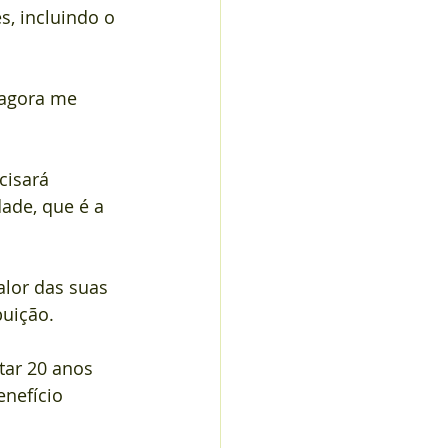
, incluindo o 
 agora me 
cisará 
ade, que é a 
lor das suas 
buição.
tar 20 anos 
nefício 