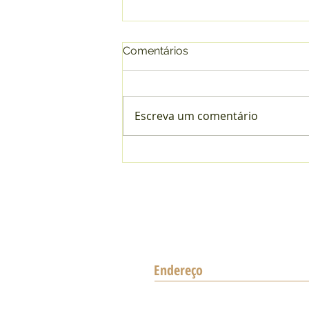
Comentários
Escreva um comentário
Contribuições de baixa
renda no INSS: você está
correndo risco de perder
benefícios?
Endereço