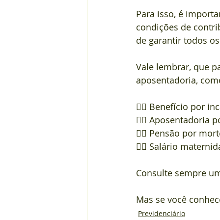
Para isso, é import
condições de contri
de garantir todos os
Vale lembrar, que p
aposentadoria, com
👉🏼 Benefício por i
👉🏼 Aposentadoria p
👉🏼 Pensão por mor
👉🏼 Salário maternid
Consulte sempre um(
Mas se você conhece
Previdenciário