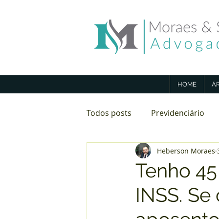
HOME
Á
Todos posts
Previdenciário
Heberson Moraes
Direito Imobiliário
Aposen
Tenho 45
INSS. Se