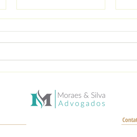
Você é metalúrgico?
Até 
Atividades que podem te
pensã
garantir uma aposentadoria
a pen
mais cedo!
pelo
Conta