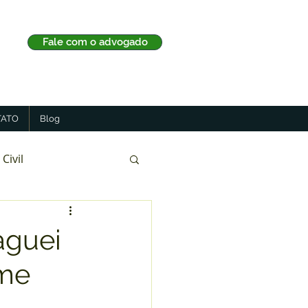
Fale com o advogado
ATO
Blog
 Civil
aguei
 me