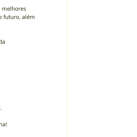
s melhores 
 futuro, além 
da 
.
ha!