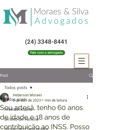
(24) 3348-8441
Fale com o advogado
Post
Todos posts
Heberson Moraes
Todos posts
6 de abr. de 2023
1 min de leitura
Sou artesã, tenho 60 anos
Previdenciário
de idade e 18 anos de
Direito de Família
contribuição ao INSS. Posso
Direito do Consumidor