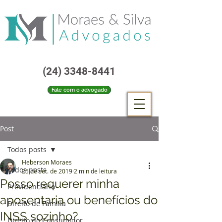
(24) 3348-8441
Fale com o advogado
Post
Todos posts
Heberson Moraes
Todos posts
25 de set. de 2019
2 min de leitura
Posso requerer minha
Previdenciário
aposentaria ou benefícios do
Direito de Família
INSS sozinho?
Direito do Consumidor