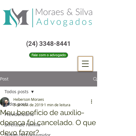
(24) 3348-8441
Fale com o advogado
Post
Todos posts
Heberson Moraes
Todos posts
5 de nov. de 2019
1 min de leitura
Meu benefício de auxílio-
Previdenciário
doença foi cancelado. O que
Direito de Família
devo fazer?
Direito do Consumidor