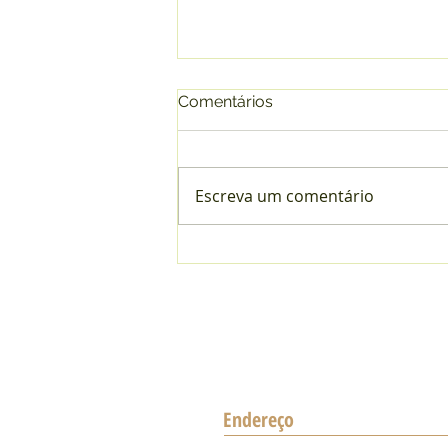
Comentários
Escreva um comentário
Contribuições de baixa
renda no INSS: você está
correndo risco de perder
benefícios?
Endereço