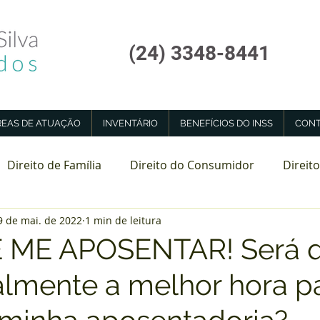
(24) 3348-8441
REAS DE ATUAÇÃO
INVENTÁRIO
BENEFÍCIOS DO INSS
CONT
Direito de Família
Direito do Consumidor
Direito
9 de mai. de 2022
1 min de leitura
tadoria Especial
Perícia Médica INSS
 ME APOSENTAR! Será 
ealmente a melhor hora p