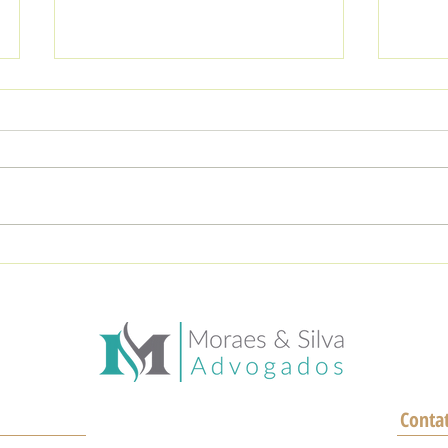
Você é metalúrgico?
Até 
Atividades que podem te
pensã
garantir uma aposentadoria
a pen
mais cedo!
pelo
Conta