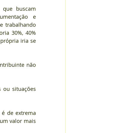
s que buscam 
umentação e 
e trabalhando 
oria 30%, 40% 
rópria iria se 
tribuinte não 
 ou situações 
 é de extrema 
um valor mais 