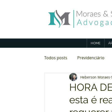
HOME
Á
Todos posts
Previdenciário
Heberson Moraes
Direito Imobiliário
Aposen
HORA DE
esta é r