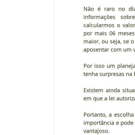
⠀
Não é raro no dia
informações sobr
calcularmos o valor
por mais 06 meses,
maior, ou seja, se o
aposentar com um v
⠀
Por isso um planej
tenha surpresas na 
⠀
Existem ainda situa
em que a lei autori
⠀
Portanto, a escolh
importância e pode 
vantajoso.