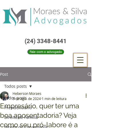
(24) 3348-8441
Fale com o advogado
Post
Todos posts
Heberson Moraes
Todos posts
5 de ago. de 2024
1 min de leitura
Empresário, quer ter uma
Previdenciário
boa aposentadoria? Veja
Direito de Família
como seu pró-labore é a
Direito do Consumidor