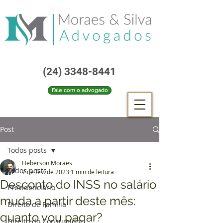
(24) 3348-8441
Fale com o advogado
Post
Todos posts
Heberson Moraes
Todos posts
7 de fev. de 2023
1 min de leitura
Desconto do INSS no salário
Previdenciário
muda a partir deste mês:
Direito de Família
quanto vou pagar?
Direito do Consumidor