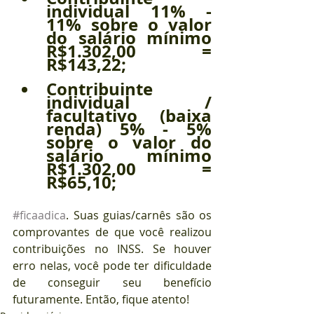
individual 11% - 
11% sobre o valor 
do salário mínimo 
R$1.302,00 = 
R$143,22;
Contribuinte 
individual / 
facultativo (baixa 
renda) 5% - 5% 
sobre o valor do 
salário mínimo 
R$1.302,00 = 
R$65,10;
#ficaadica
. Suas guias/carnês são os 
comprovantes de que você realizou 
contribuições no INSS. Se houver 
erro nelas, você pode ter dificuldade 
de conseguir seu benefício 
futuramente. Então, fique atento!