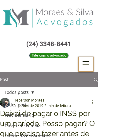
(24) 3348-8441
Fale com o advogado
Post
Todos posts
Heberson Moraes
Todos posts
2 de nov. de 2019
2 min de leitura
Deixei de pagar o INSS por
Previdenciário
um período. Posso pagar? O
Direito de Família
que preciso fazer antes de
Direito do Consumidor