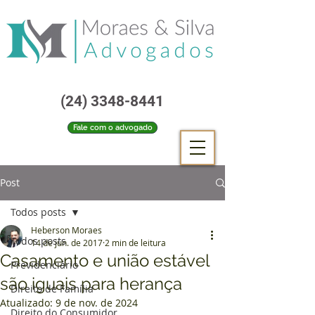
(24) 3348-8441
Fale com o advogado
Post
Todos posts
Heberson Moraes
Todos posts
14 de jun. de 2017
2 min de leitura
Casamento e união estável
Previdenciário
são iguais para herança
Direito de Família
Atualizado:
9 de nov. de 2024
Direito do Consumidor