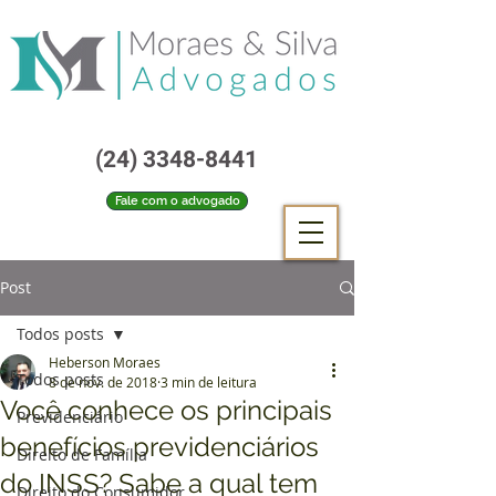
(24) 3348-8441
Fale com o advogado
Post
Todos posts
Heberson Moraes
Todos posts
8 de nov. de 2018
3 min de leitura
Você conhece os principais
Previdenciário
benefícios previdenciários
Direito de Família
do INSS? Sabe a qual tem
Direito do Consumidor