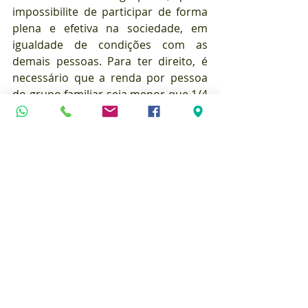
impossibilite de participar de forma 
plena e efetiva na sociedade, em 
igualdade de condições com as 
demais pessoas. Para ter direito, é 
necessário que a renda por pessoa 
do grupo familiar seja menor que 1/4 
do salário-mínimo vigente. Por se 
tratar de um benefício assistencial, 
não é necessário ter contribuído ao 
INSS para ter direito a ele. No 
entanto, este benefício não paga 13º 
salário e não deixa pensão por 
morte.
Tem dúvidas? Entre em contato 
conosco! Compartilhe esta 
informação com um amigo!