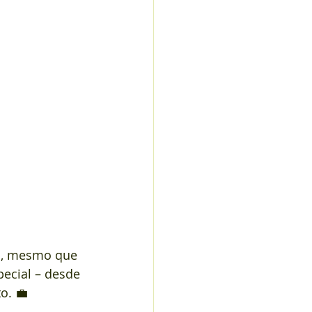
a, mesmo que 
ecial – desde 
o. 💼