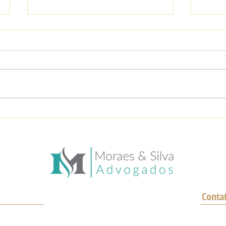
Você é metalúrgico?
Até 
Atividades que podem te
pensã
garantir uma aposentadoria
a pen
mais cedo!
pelo
Conta