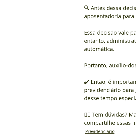
🔍 Antes dessa deci
aposentadoria para 
Essa decisão vale p
entanto, administra
automática. 
Portanto, auxílio-d
✔️ Então, é importa
previdenciário para 
desse tempo especia
👨‍⚕️ Tem dúvidas? 
compartilhe essas i
Previdenciário