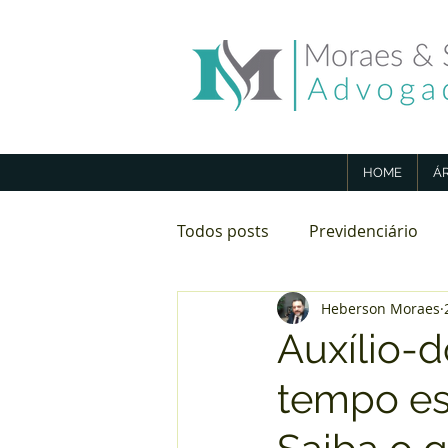
HOME
Á
Todos posts
Previdenciário
Heberson Moraes
Direito Imobiliário
Aposen
Auxílio-
tempo es