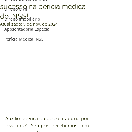
sucesso na perícia médica
Direito Civil
do INSS!
Direito Imobiliário
Atualizado:
9 de nov. de 2024
Aposentadoria Especial
Perícia Médica INSS
Auxílio-doença ou aposentadoria por 
invalidez? Sempre recebemos em 