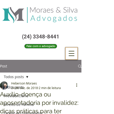
(24) 3348-8441
Fale com o advogado
Post
Todos posts
Heberson Moraes
Todos posts
24 de dez. de 2018
2 min de leitura
Auxílio-doença ou
Previdenciário
aposentadoria por invalidez:
Direito de Família
dicas práticas para ter
Direito do Consumidor