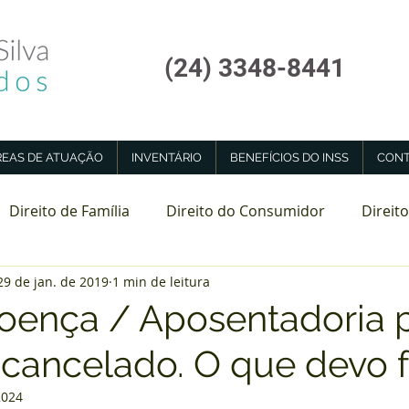
(24) 3348-8441
REAS DE ATUAÇÃO
INVENTÁRIO
BENEFÍCIOS DO INSS
CONT
Direito de Família
Direito do Consumidor
Direito
29 de jan. de 2019
1 min de leitura
tadoria Especial
Perícia Médica INSS
doença / Aposentadoria 
 cancelado. O que devo 
2024