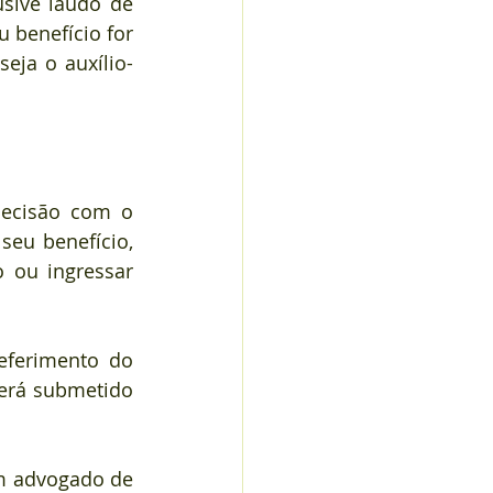
sive laudo de 
benefício for 
eja o auxílio-
ecisão com o 
eu benefício, 
 ou ingressar 
ferimento do 
erá submetido 
m advogado de 