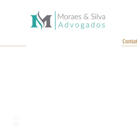
garantir uma aposentadoria
a pen
mais cedo!
pelo
Conta
(
, nº 350,
W
nta Cecília
E
Clique Aqui
venha até nós pelo google maps