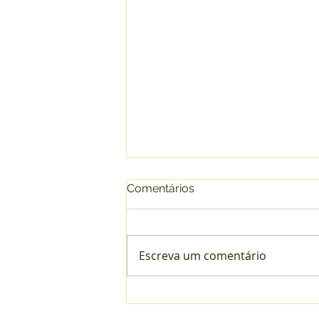
Comentários
Escreva um comentário
Contribuições de baixa
renda no INSS: você está