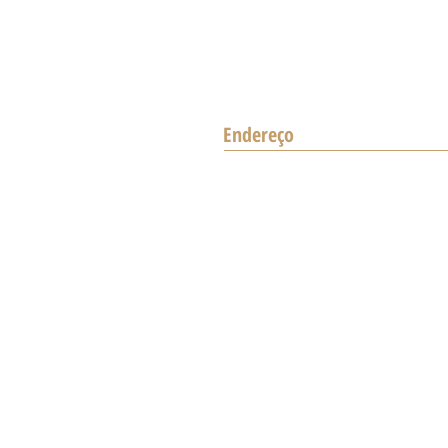
correndo risco de perder
benefícios?
Endereço
Volta Redonda - RJ
Rua Gal. Oswaldo Pinto da Veiga
Sala 607
-
Pontual Shopping - Vila Sa
CEP 27260-140