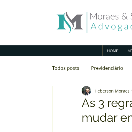
HOME
Á
Todos posts
Previdenciário
Heberson Moraes
Direito Imobiliário
Aposen
As 3 reg
mudar em