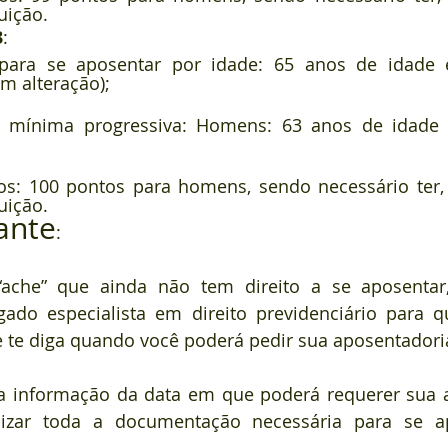
uição.
3
:
para se aposentar por idade: 65 anos de idade 
em alteração);
e mínima progressiva: Homens: 63 anos de idade 
os: 100 pontos para homens, sendo necessário ter,
uição.
ante
:
che” que ainda não tem direito a se aposentar,
ado especialista em direito previdenciário para qu
e te diga quando você poderá pedir sua aposentadoria
 a informação da data em que poderá requerer sua a
izar toda a documentação necessária para se a