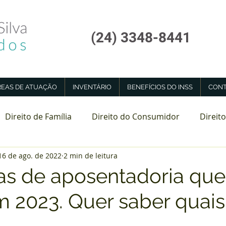
(24) 3348-8441
REAS DE ATUAÇÃO
INVENTÁRIO
BENEFÍCIOS DO INSS
CONT
Direito de Família
Direito do Consumidor
Direito
16 de ago. de 2022
2 min de leitura
tadoria Especial
Perícia Médica INSS
ras de aposentadoria que
 2023. Quer saber quais