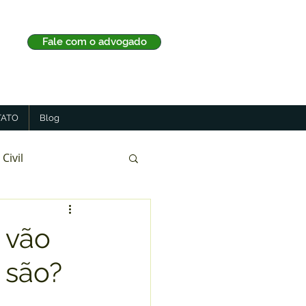
Fale com o advogado
ATO
Blog
 Civil
 vão
 são?