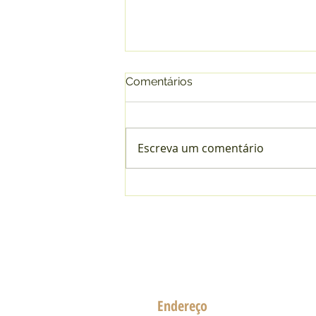
Comentários
Escreva um comentário
Contribuições de baixa
renda no INSS: você está
correndo risco de perder
benefícios?
Endereço