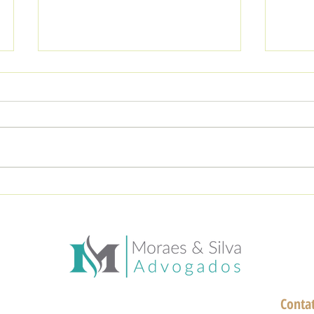
Você é metalúrgico?
Até 
Atividades que podem te
pensã
garantir uma aposentadoria
a pen
mais cedo!
pelo
Conta