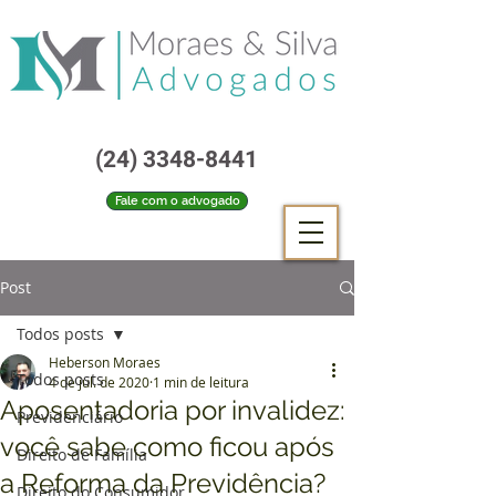
(24) 3348-8441
Fale com o advogado
Post
Todos posts
Heberson Moraes
Todos posts
4 de jul. de 2020
1 min de leitura
Aposentadoria por invalidez:
Previdenciário
você sabe como ficou após
Direito de Família
a Reforma da Previdência?
Direito do Consumidor