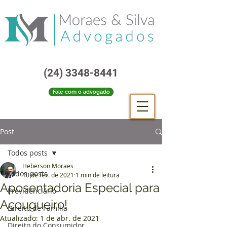
(24) 3348-8441
Fale com o advogado
Post
Todos posts
Heberson Moraes
Todos posts
10 de fev. de 2021
1 min de leitura
Aposentadoria Especial para
Previdenciário
Açougueiro!
Direito de Família
Atualizado:
1 de abr. de 2021
Direito do Consumidor