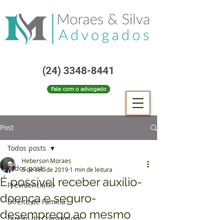
(24) 3348-8441
Fale com o advogado
Post
Todos posts
Heberson Moraes
Todos posts
5 de set. de 2019
1 min de leitura
É possível receber auxílio-
Previdenciário
doença e seguro-
Direito de Família
desemprego ao mesmo
Direito do Consumidor