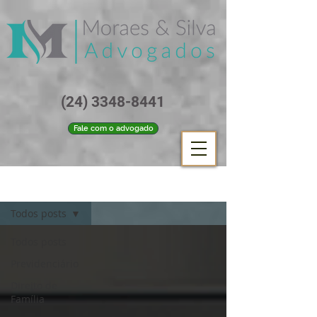
(24) 3348-8441
Fale com o advogado
Blog
Todos posts
Todos posts
Previdenciário
Direito de
Família