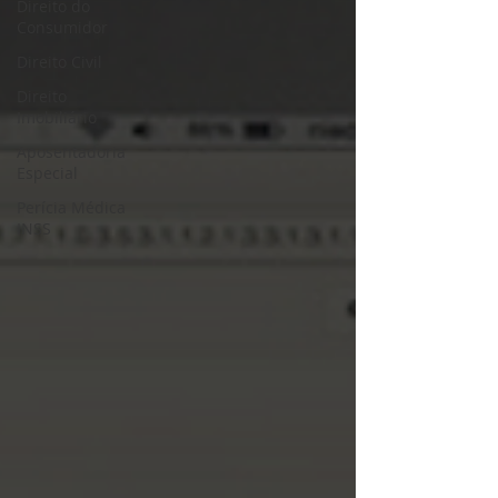
Direito do
Consumidor
Direito Civil
Direito
Imobiliário
Aposentadoria
Especial
Perícia Médica
INSS